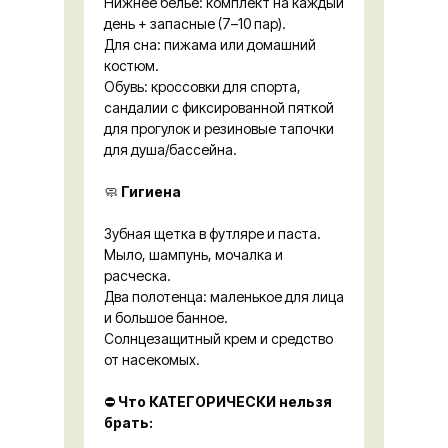
Нижнее белье: комплект на каждый
день + запасные (7–10 пар).
Для сна: пижама или домашний
костюм.
Обувь: кроссовки для спорта,
сандалии с фиксированной пяткой
для прогулок и резиновые тапочки
для душа/бассейна.
🧼
Гигиена
Зубная щетка в футляре и паста.
Мыло, шампунь, мочалка и
расческа.
Два полотенца: маленькое для лица
и большое банное.
Солнцезащитный крем и средство
от насекомых.
⛔️
Что КАТЕГОРИЧЕСКИ нельзя
брать: