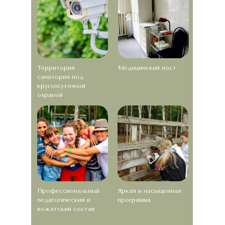
Территория
Медицинский пост
санатория под
круглосуточной
охраной
Профессиональный
Яркая и насыщенная
педагогический и
программа
вожатский состав